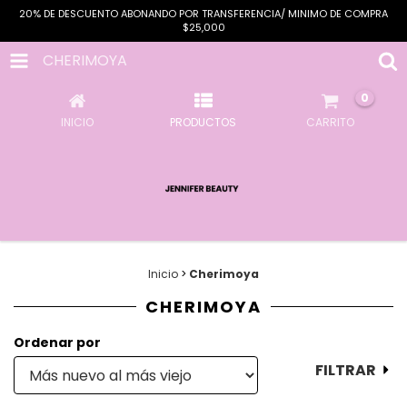
20% DE DESCUENTO ABONANDO POR TRANSFERENCIA/ MINIMO DE COMPRA
$25,000
CHERIMOYA
0
INICIO
PRODUCTOS
CARRITO
Inicio
>
Cherimoya
CHERIMOYA
Ordenar por
FILTRAR