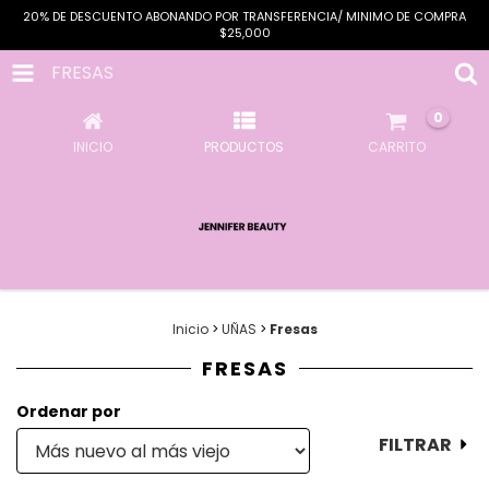
20% DE DESCUENTO ABONANDO POR TRANSFERENCIA/ MINIMO DE COMPRA
$25,000
FRESAS
0
INICIO
PRODUCTOS
CARRITO
Inicio
>
UÑAS
>
Fresas
FRESAS
Ordenar por
FILTRAR