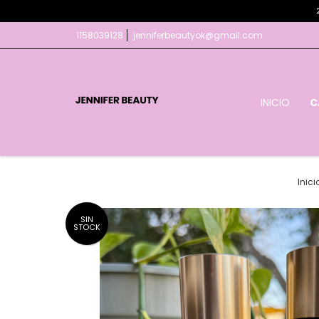
1158039128
jenniferbeautyok@gmail.com
INICIO
C
Inici
SIN
STOCK