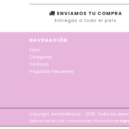
ENVIAMOS TU COMPRA
Entregas a todo el país
NAVEGACIÓN
Inicio
Categorías
Contacto
Preguntas Frecuentes
Copyright JenniferBeauty - 2026. Todos los dere
Defensa de las y los consumidores. Para reclamos
ingr