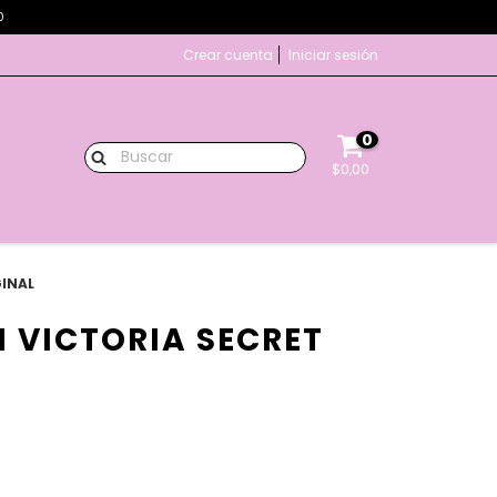
0
Crear cuenta
Iniciar sesión
0
$0,00
GINAL
 VICTORIA SECRET