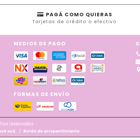
PAGÁ COMO QUIERAS
Tarjetas de crédito o efectivo
MEDIOS DE PAGO
C
FORMAS DE ENVÍO
chos reservados.
esá acá.
/
Botón de arrepentimiento