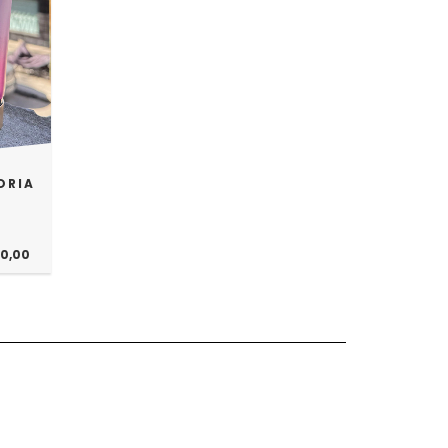
ORIA
00,00