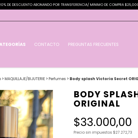
20% DE DESCUENTO ABONANDO POR TRANSFERENCIA/ MINIMO DE COMPRA $25,00
ATEGORÍAS
CONTACTO
PREGUNTAS FRECUENTES
o
>
MAQUILLAJE/BIJUTERIE
>
Perfumes
>
Body splash Victoria Secret ORI
BODY SPLASH
ORIGINAL
$33.000,00
Precio sin impuestos
$27.272,73