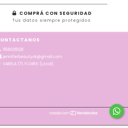
COMPRÁ CON SEGURIDAD
Tus datos siempre protegidos
ONTACTANOS
1158039128
jenniferbeautyok@gmail.com
VARELA 171, FLORES (Local)