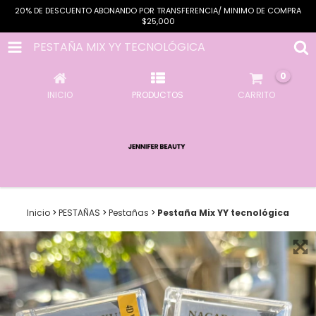
20% DE DESCUENTO ABONANDO POR TRANSFERENCIA/ MINIMO DE COMPRA
$25,000
PESTAÑA MIX YY TECNOLÓGICA
0
INICIO
PRODUCTOS
CARRITO
Inicio
>
PESTAÑAS
>
Pestañas
>
Pestaña Mix YY tecnológica