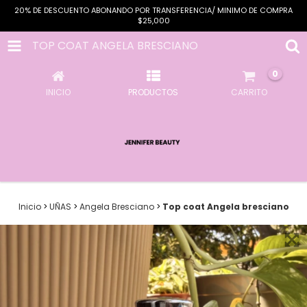
20% DE DESCUENTO ABONANDO POR TRANSFERENCIA/ MINIMO DE COMPRA
$25,000
TOP COAT ANGELA BRESCIANO
0
INICIO
PRODUCTOS
CARRITO
Inicio
>
UÑAS
>
Angela Bresciano
>
Top coat Angela bresciano