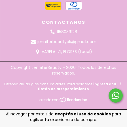
CONTACTANOS
1158039128
jenniferbeautyok@gmail.com
VARELA 171, FLORES (Local)
Copyright JenniferBeauty - 2026. Todos los derechos
reservados.
Defensa de las y los consumidores. Para reclamos
ingresá acá.
/
Botón de arrepentimiento
Al navegar por este sitio
aceptás el uso de cookies
para
agilizar tu experiencia de compra.