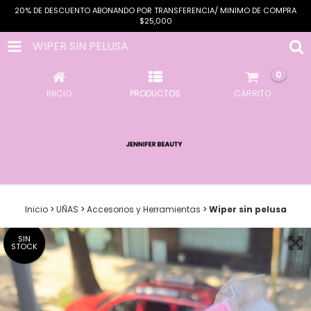
20% DE DESCUENTO ABONANDO POR TRANSFERENCIA/ MINIMO DE COMPRA
$25,000
WIPER SIN PELUSA
0
INICIO
PRODUCTOS
CARRITO
Inicio
>
UÑAS
>
Accesorios y Herramientas
>
Wiper sin pelusa
SIN
STOCK