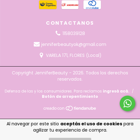
CONTACTANOS
1158039128
jenniferbeautyok@gmail.com
VARELA 171, FLORES (Local)
Copyright JenniferBeauty - 2026. Todos los derechos
reservados.
Defensa de las y los consumidores. Para reclamos
ingresá acá.
/
Botón de arrepentimiento
Al navegar por este sitio
aceptás el uso de cookies
para
agilizar tu experiencia de compra.