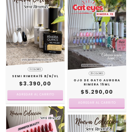
3 COLORES
26 COLORES
SEMI RIMERA15 B/N/VL
OJO DE GATO AURORA
$3.390,00
RIMERA 15ML
$5.290,00
AGREGAR AL CARRITO
AGREGAR AL CARRITO